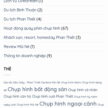
Dịch vụ Livestream
(1)
Du lịch Bình Thuận
(2)
Du lịch Phan Thiết
(4)
Hoạt động quay phim chụp hình
(67)
Khách sạn, resort, homestay Phan Thiết
(3)
Review Mũi Né
(1)
Thông tin doanh nghiệp
(9)
THẺ
Cao tốc Dầu Giây - Phan Thiết
Centara Mũi Né
Chụp hình bikini
Chụp hình bóng
Chụp hình bất động sản
Chụp hình cá nhân
đá
Chụp hình căn hộ
Chụp hình cưới Phan Thiết
Chụp hình kỷ niệm
Chụp hình ngoại cảnh
ngày cưới
Chụp hình Mũi Né
Chụp