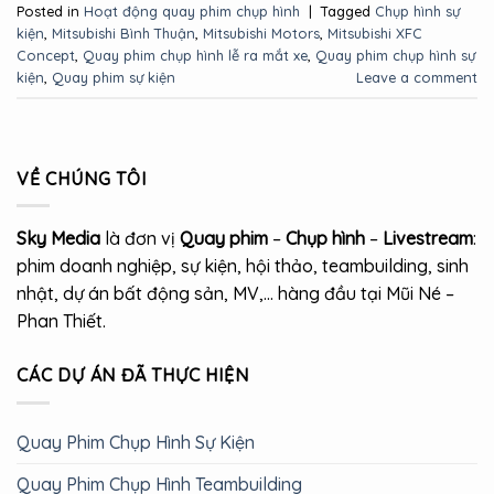
Posted in
Hoạt động quay phim chụp hình
|
Tagged
Chụp hình sự
kiện
,
Mitsubishi Bình Thuận
,
Mitsubishi Motors
,
Mitsubishi XFC
Concept
,
Quay phim chụp hình lễ ra mắt xe
,
Quay phim chụp hình sự
kiện
,
Quay phim sự kiện
Leave a comment
VỀ CHÚNG TÔI
Sky Media
là đơn vị
Quay phim
–
Chụp hình
–
Livestream
:
phim doanh nghiệp, sự kiện, hội thảo, teambuilding, sinh
nhật, dự án bất động sản, MV,… hàng đầu tại Mũi Né –
Phan Thiết.
CÁC DỰ ÁN ĐÃ THỰC HIỆN
Quay Phim Chụp Hình Sự Kiện
Quay Phim Chụp Hình Teambuilding