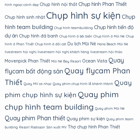
Chụp hình Phan Thiết
Chụp hình nội thất
hình ngoại cảnh đẹp
Chụp hình sự kiện
Chụp
Chụp hình sinh nhật
hình team building
Chụp hình tiến độ
Chụp hình teambuilding
dự án
Chụp hình đá banh
Chụp hình ở bãi biển
Chụp hình ở Mũi Né
Chụp
Du lịch Mũi Né
hình ở Phan Thiết
Chụp hình ở đồi cát
Hana Beach Mũi Né
livestream hội nghị
livestream hội nghị khách hàng
livestream hội thảo
Quay
Movenpick Phan Thiết
Ocean Vista
Mũi Né Bay Resort
Quay flycam Phan
flycam bất động sản
Thiết
Quay
Quay MV ca nhạc
Quay phim chụp hình lễ khánh thành
Quay phim
phim chụp hình sự kiện
chụp hình team building
Quay phim Mũi Né
Quay phim Phan thiết
Quay phim sự kiện
Quay phim team
Thợ chụp hình Phan Thiết
building
Resort Radisson
Sản xuất MV