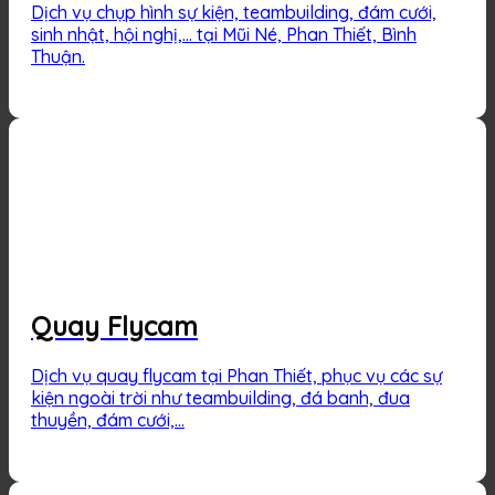
Dịch vụ chụp hình sự kiện, teambuilding, đám cưới,
sinh nhật, hội nghị,… tại Mũi Né, Phan Thiết, Bình
Thuận.
Quay Flycam
Dịch vụ quay flycam tại Phan Thiết, phục vụ các sự
kiện ngoài trời như teambuilding, đá banh, đua
thuyền, đám cưới,…