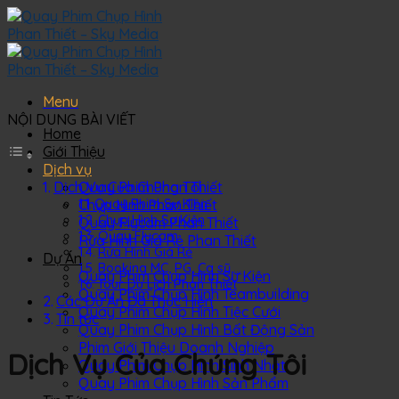
Skip
to
content
Menu
NỘI DUNG BÀI VIẾT
Home
Giới Thiệu
Dịch vụ
Dịch Vụ Của Chúng Tôi
Quay Phim Phan Thiết
Chụp Hình Phan Thiết
Quay Phim Sự Kiện
Chụp Hình Sự Kiện
Quay Flycam Phan Thiết
Quay Flycam
Rửa Hình Giá Rẻ Phan Thiết
Rửa Hình Giá Rẻ
Dự Án
Booking MC, PG, Ca sỹ,…
Quay Phim Chụp Hình Sự Kiện
Tour Du Lịch Phan Thiết
Quay Phim Chụp Hình Teambuilding
Các Dự Án Đã Thực Hiện
Quay Phim Chụp Hình Tiệc Cưới
Tin tức
Quay Phim Chụp Hình Bất Động Sản
Phim Giới Thiệu Doanh Nghiệp
Dịch Vụ Của Chúng Tôi
Quay Phim Chụp Hình Sinh Nhật
Quay Phim Chụp Hình Sản Phẩm