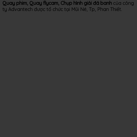
Quay phim, Quay flycam, Chụp hình giải đá banh
của công
ty Advantech được tổ chức tại Mũi Né, Tp, Phan Thiết.