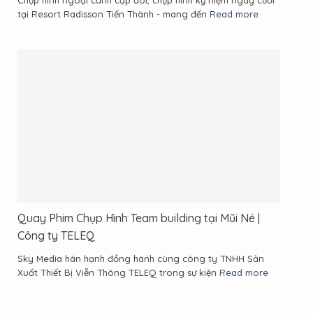
Chụp hình ngoại cảnh cặp đôi, chụp hình kỷ niệm ngày cưới
tại Resort Radisson Tiến Thành - mang đến
Read more
Quay Phim Chụp Hình Team building tại Mũi Né |
Công ty TELEQ
Sky Media hân hạnh đồng hành cùng công ty TNHH Sản
Xuất Thiết Bị Viễn Thông TELEQ trong sự kiện
Read more