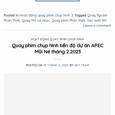
Posted in
Hoạt động quay phim chụp hình
|
Tagged
Quay flycam
Phan Thiết
,
Quay MV ca nhạc
,
Quay phim Phan thiết
,
Sản xuất MV
Leave a comment
HOẠT ĐỘNG QUAY PHIM CHỤP HÌNH
Quay phim chụp hình tiến độ dự án APEC
Mũi Né tháng 2.2023
POSTED ON
18 THÁNG 2, 2023
BY
SKY TEAM