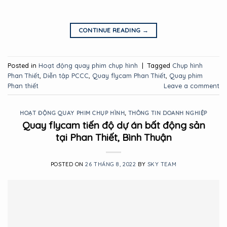
CONTINUE READING
→
Posted in
Hoạt động quay phim chụp hình
|
Tagged
Chụp hình
Phan Thiết
,
Diễn tập PCCC
,
Quay flycam Phan Thiết
,
Quay phim
Phan thiết
Leave a comment
HOẠT ĐỘNG QUAY PHIM CHỤP HÌNH
,
THÔNG TIN DOANH NGHIỆP
Quay flycam tiến độ dự án bất động sản
tại Phan Thiết, Bình Thuận
POSTED ON
26 THÁNG 8, 2022
BY
SKY TEAM