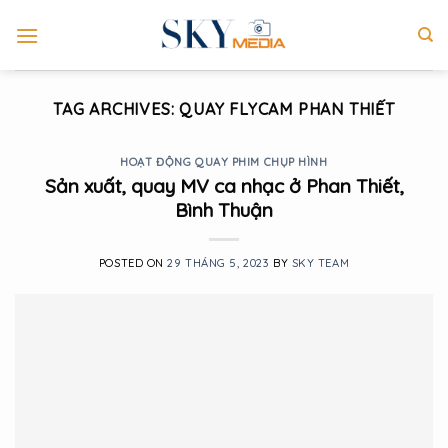
Skip
to
content
TAG ARCHIVES:
QUAY FLYCAM PHAN THIẾT
HOẠT ĐỘNG QUAY PHIM CHỤP HÌNH
Sản xuất, quay MV ca nhạc ở Phan Thiết,
Bình Thuận
POSTED ON
29 THÁNG 5, 2023
BY
SKY TEAM