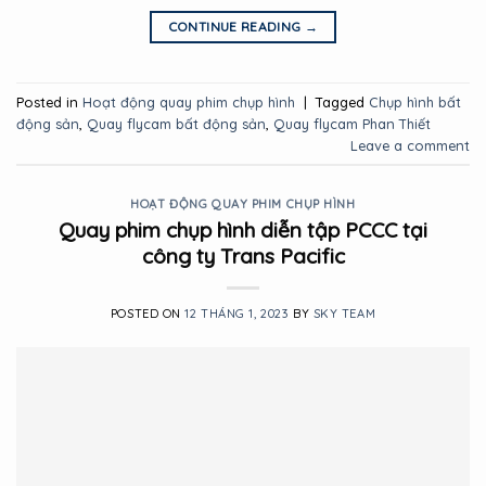
CONTINUE READING
→
Posted in
Hoạt động quay phim chụp hình
|
Tagged
Chụp hình bất
động sản
,
Quay flycam bất động sản
,
Quay flycam Phan Thiết
Leave a comment
HOẠT ĐỘNG QUAY PHIM CHỤP HÌNH
Quay phim chụp hình diễn tập PCCC tại
công ty Trans Pacific
POSTED ON
12 THÁNG 1, 2023
BY
SKY TEAM