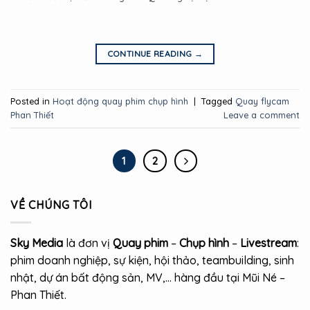
CONTINUE READING
→
Posted in
Hoạt động quay phim chụp hình
|
Tagged
Quay flycam
Phan Thiết
Leave a comment
1
2
VỀ CHÚNG TÔI
Sky Media
là đơn vị
Quay phim
–
Chụp hình
–
Livestream
:
phim doanh nghiệp, sự kiện, hội thảo, teambuilding, sinh
nhật, dự án bất động sản, MV,… hàng đầu tại Mũi Né –
Phan Thiết.