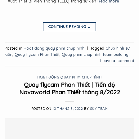
Xuất Thiết Bị Viễn Thông TELEQ trong sự kiện
Read more
CONTINUE READING
→
Posted in
Hoạt động quay phim chụp hình
|
Tagged
Chụp hình sự
kiện
,
Quay flycam Phan Thiết
,
Quay phim chụp hình team building
Leave a comment
HOẠT ĐỘNG QUAY PHIM CHỤP HÌNH
Quay flycam Phan Thiết | Tiến độ
Novaworld Phan Thiết tháng 8/2022
POSTED ON
10 THÁNG 8, 2022
BY
SKY TEAM