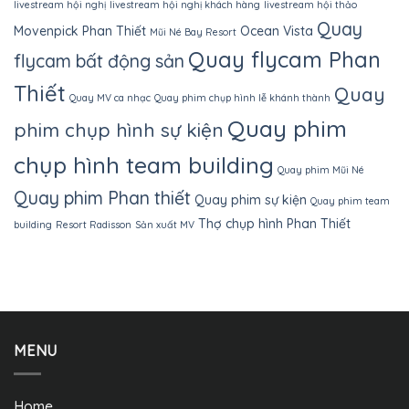
livestream hội nghị
livestream hội nghị khách hàng
livestream hội thảo
Quay
Movenpick Phan Thiết
Ocean Vista
Mũi Né Bay Resort
Quay flycam Phan
flycam bất động sản
Thiết
Quay
Quay MV ca nhạc
Quay phim chụp hình lễ khánh thành
Quay phim
phim chụp hình sự kiện
chụp hình team building
Quay phim Mũi Né
Quay phim Phan thiết
Quay phim sự kiện
Quay phim team
Thợ chụp hình Phan Thiết
building
Resort Radisson
Sản xuất MV
MENU
Home