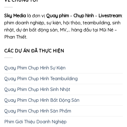
VỀ CHÚNG TÔI
Sky Media
là đơn vị
Quay phim
–
Chụp hình
–
Livestream
:
phim doanh nghiệp, sự kiện, hội thảo, teambuilding, sinh
nhật, dự án bất động sản, MV,… hàng đầu tại Mũi Né –
Phan Thiết.
CÁC DỰ ÁN ĐÃ THỰC HIỆN
Quay Phim Chụp Hình Sự Kiện
Quay Phim Chụp Hình Teambuilding
Quay Phim Chụp Hình Sinh Nhật
Quay Phim Chụp Hình Bất Động Sản
Quay Phim Chụp Hình Sản Phẩm
Phim Giới Thiệu Doanh Nghiệp