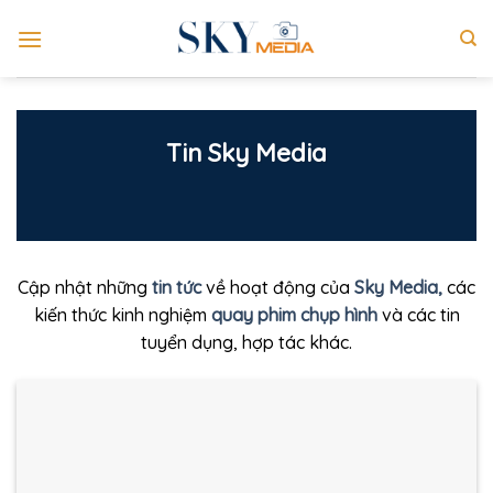
Skip
to
content
Tin Sky Media
Cập nhật những
tin tức
về hoạt động của
Sky Media,
các
kiến thức kinh nghiệm
quay phim chụp hình
và các tin
tuyển dụng, hợp tác khác.