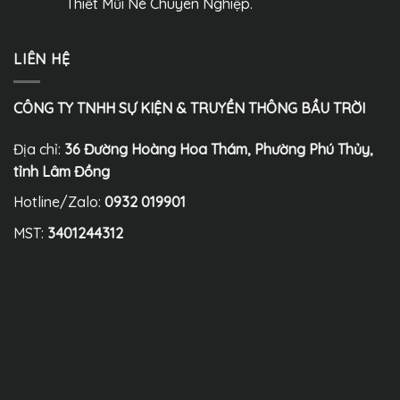
Thiết Mũi Né Chuyên Nghiệp.
LIÊN HỆ
CÔNG TY TNHH SỰ KIỆN & TRUYỀN THÔNG BẦU TRỜI
Địa chỉ:
36 Đường Hoàng Hoa Thám, Phường Phú Thủy,
tỉnh Lâm Đồng
Hotline/Zalo:
0932 019901
MST:
3401244312