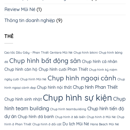
Review Mũi Né
(1)
Thông tin doanh nghiệp
(9)
THẺ
Cao tốc Dầu Giây - Phan Thiết
Centara Mũi Né
Chụp hình bikini
Chụp hình bóng
Chụp hình bất động sản
Chụp hình cá nhân
đá
Chụp hình căn hộ
Chụp hình cưới Phan Thiết
Chụp hình kỷ niệm
Chụp hình ngoại cảnh
ngày cưới
Chụp hình Mũi Né
Chụp
Chụp hình Phan Thiết
Chụp hình nội thất
hình ngoại cảnh đẹp
Chụp hình sự kiện
Chụp
Chụp hình sinh nhật
hình team building
Chụp hình tiến độ
Chụp hình teambuilding
dự án
Chụp hình đá banh
Chụp hình ở bãi biển
Chụp hình ở Mũi Né
Chụp
Du lịch Mũi Né
hình ở Phan Thiết
Chụp hình ở đồi cát
Hana Beach Mũi Né