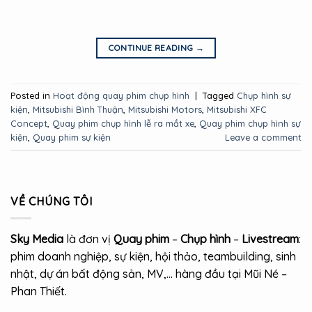
CONTINUE READING
→
Posted in
Hoạt động quay phim chụp hình
|
Tagged
Chụp hình sự
kiện
,
Mitsubishi Bình Thuận
,
Mitsubishi Motors
,
Mitsubishi XFC
Concept
,
Quay phim chụp hình lễ ra mắt xe
,
Quay phim chụp hình sự
kiện
,
Quay phim sự kiện
Leave a comment
VỀ CHÚNG TÔI
Sky Media
là đơn vị
Quay phim
–
Chụp hình
–
Livestream
:
phim doanh nghiệp, sự kiện, hội thảo, teambuilding, sinh
nhật, dự án bất động sản, MV,… hàng đầu tại Mũi Né –
Phan Thiết.