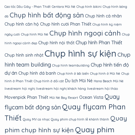
Cao tốc Dầu Giây - Phan Thiết
Centara Mũi Né
Chụp hình bikini
Chụp hình bóng
Chụp hình bất động sản
Chụp hình cá nhân
đá
Chụp hình căn hộ
Chụp hình cưới Phan Thiết
Chụp hình kỷ niệm
Chụp hình ngoại cảnh
ngày cưới
Chụp hình Mũi Né
Chụp
Chụp hình Phan Thiết
Chụp hình nội thất
hình ngoại cảnh đẹp
Chụp hình sự kiện
Chụp
Chụp hình sinh nhật
hình team building
Chụp hình tiến độ
Chụp hình teambuilding
dự án
Chụp hình đá banh
Chụp hình ở bãi biển
Chụp hình ở Mũi Né
Chụp
Du lịch Mũi Né
hình ở Phan Thiết
Chụp hình ở đồi cát
Hana Beach Mũi Né
livestream hội nghị
livestream hội nghị khách hàng
livestream hội thảo
Quay
Movenpick Phan Thiết
Ocean Vista
Mũi Né Bay Resort
Quay flycam Phan
flycam bất động sản
Thiết
Quay
Quay MV ca nhạc
Quay phim chụp hình lễ khánh thành
Quay phim
phim chụp hình sự kiện