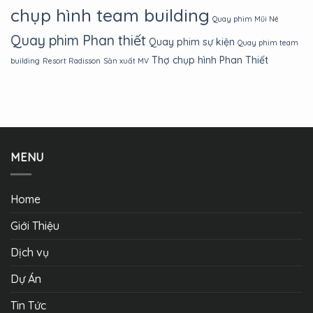
chụp hình team building
Quay phim Mũi Né
Quay phim Phan thiết
Quay phim sự kiện
Quay phim team
Thợ chụp hình Phan Thiết
building
Resort Radisson
Sản xuất MV
MENU
Home
Giới Thiệu
Dịch vụ
Dự Án
Tin Tức