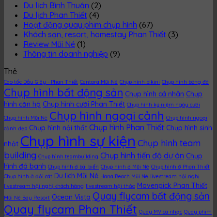
Du lịch Bình Thuận
(2)
Du lịch Phan Thiết
(4)
Hoạt động quay phim chụp hình
(67)
Khách sạn, resort, homestay Phan Thiết
(3)
Review Mũi Né
(1)
Thông tin doanh nghiệp
(9)
Thẻ
Cao tốc Dầu Giây - Phan Thiết
Centara Mũi Né
Chụp hình bikini
Chụp hình bóng đá
Chụp hình bất động sản
Chụp hình cá nhân
Chụp
hình căn hộ
Chụp hình cưới Phan Thiết
Chụp hình kỷ niệm ngày cưới
Chụp hình ngoại cảnh
Chụp hình Mũi Né
Chụp hình ngoại
Chụp hình Phan Thiết
Chụp hình nội thất
Chụp hình sinh
cảnh đẹp
Chụp hình sự kiện
Chụp hình team
nhật
building
Chụp hình tiến độ dự án
Chụp
Chụp hình teambuilding
hình đá banh
Chụp hình ở bãi biển
Chụp hình ở Mũi Né
Chụp hình ở Phan Thiết
Du lịch Mũi Né
Chụp hình ở đồi cát
Hana Beach Mũi Né
livestream hội nghị
Movenpick Phan Thiết
livestream hội nghị khách hàng
livestream hội thảo
Quay flycam bất động sản
Ocean Vista
Mũi Né Bay Resort
Quay flycam Phan Thiết
Quay MV ca nhạc
Quay phim