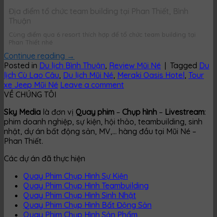
Địa điểm tổ chức team building tại Phan Thiết, Bình
Thuận
Cùng điểm qua 6 resort thích hợp để tổ chức team building tại
Phan Thiết nhé
Continue reading
→
Posted in
Du lịch Bình Thuận
,
Review Mũi Né
|
Tagged
Du
lịch Cù Lao Câu
,
Du lịch Mũi Né
,
Meraki Oasis Hotel
,
Tour
xe Jeep Mũi Né
Leave a comment
VỀ CHÚNG TÔI
Sky Media
là đơn vị
Quay phim
–
Chụp hình
–
Livestream
:
phim doanh nghiệp, sự kiện, hội thảo, teambuilding, sinh
nhật, dự án bất động sản, MV,… hàng đầu tại Mũi Né –
Phan Thiết.
Các dự án đã thực hiện
Quay Phim Chụp Hình Sự Kiện
Quay Phim Chụp Hình Teambuilding
Quay Phim Chụp Hình Sinh Nhật
Quay Phim Chụp Hình Bất Động Sản
Quay Phim Chụp Hình Sản Phẩm