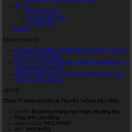
Tin Tức
Dự Án Tiêu Biểu
Tin Tức Phan Thiết
Tin Sky Media
Liên hệ
Bài viết mới nhất
Livestream Hội Nghị Mũi Né Chuyên Nghiệp | Truyền
Hình Trực Tiếp Sự Kiện
Dịch Vụ Livestream Chuyên Nghiệp | Truyền Hình Trực
Tiếp Sự Kiện Toàn Diện
Sản Xuất Phim Giới Thiệu Doanh Nghiệp Phan Thiết
Mũi Né Chuyên Nghiệp.
LIÊN HỆ
CÔNG TY TNHH SỰ KIỆN & TRUYỀN THÔNG BẦU TRỜI
Địa chỉ:
36 Đường Hoàng Hoa Thám, Phường Phú
Thủy, tỉnh Lâm Đồng
Hotline/Zalo:
0932 019901
MST:
3401244312