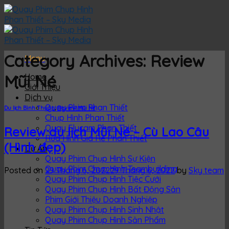
Skip
to
content
Category Archives:
Review
Menu
Mũi Né
Home
Giới Thiệu
Dịch vụ
Quay Phim Phan Thiết
Du lịch Bình Thuận
,
Review Mũi Né
Chụp Hình Phan Thiết
Quay Flycam Phan Thiết
Review du lịch Mũi Né – Cù Lao Câu
Rửa Hình Giá Rẻ Phan Thiết
(Hình đẹp)
Dự Án
Quay Phim Chụp Hình Sự Kiện
Quay Phim Chụp Hình Teambuilding
Posted on
29 Tháng 6, 2022
29 Tháng 6, 2022
by
Sky team
Quay Phim Chụp Hình Tiệc Cưới
Quay Phim Chụp Hình Bất Động Sản
Phim Giới Thiệu Doanh Nghiệp
Quay Phim Chụp Hình Sinh Nhật
Quay Phim Chụp Hình Sản Phẩm