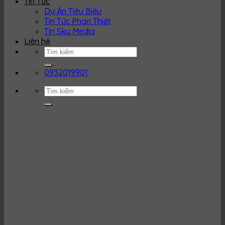
Tin Tức
Dự Án Tiêu Biểu
Tin Tức Phan Thiết
Tin Sky Media
Liên hệ
0932019901