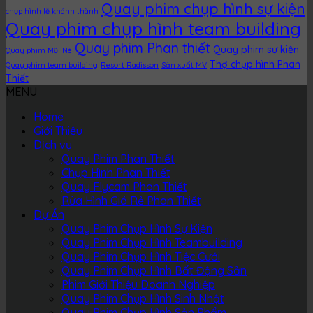
Quay phim chụp hình sự kiện
chụp hình lễ khánh thành
Quay phim chụp hình team building
Quay phim Phan thiết
Quay phim sự kiện
Quay phim Mũi Né
Thợ chụp hình Phan
Quay phim team building
Resort Radisson
Sản xuất MV
Thiết
MENU
Home
Giới Thiệu
Dịch vụ
Quay Phim Phan Thiết
Chụp Hình Phan Thiết
Quay Flycam Phan Thiết
Rửa Hình Giá Rẻ Phan Thiết
Dự Án
Quay Phim Chụp Hình Sự Kiện
Quay Phim Chụp Hình Teambuilding
Quay Phim Chụp Hình Tiệc Cưới
Quay Phim Chụp Hình Bất Động Sản
Phim Giới Thiệu Doanh Nghiệp
Quay Phim Chụp Hình Sinh Nhật
Quay Phim Chụp Hình Sản Phẩm