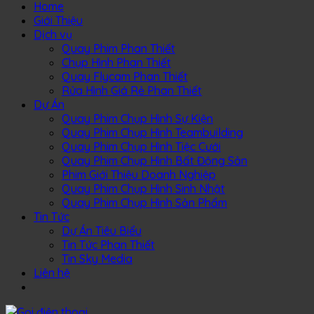
Home
Giới Thiệu
Dịch vụ
Quay Phim Phan Thiết
Chụp Hình Phan Thiết
Quay Flycam Phan Thiết
Rửa Hình Giá Rẻ Phan Thiết
Dự Án
Quay Phim Chụp Hình Sự Kiện
Quay Phim Chụp Hình Teambuilding
Quay Phim Chụp Hình Tiệc Cưới
Quay Phim Chụp Hình Bất Động Sản
Phim Giới Thiệu Doanh Nghiệp
Quay Phim Chụp Hình Sinh Nhật
Quay Phim Chụp Hình Sản Phẩm
Tin Tức
Dự Án Tiêu Biểu
Tin Tức Phan Thiết
Tin Sky Media
Liên hệ