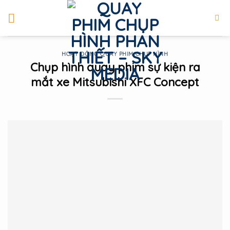
Skip
to
content
HOẠT ĐỘNG QUAY PHIM CHỤP HÌNH
Chụp hình quay phim sự kiện ra
mắt xe Mitsubishi XFC Concept