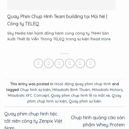
Quay Phim Chụp Hình Team building tại Mũi Né |
Công ty TELEQ
Sky Media hân hạnh đồng hành cùng công ty TNHH Sản
Xuất Thiết Bị Viễn Thông TELEQ trong sự kiện
Read more
This entry was posted in
Hoạt động quay phim chụp hình
and
tagged
Chụp hình sự kiện
,
Mitsubishi Bình Thuận
,
Mitsubishi Motors
,
Mitsubishi XFC Concept
,
Quay phim chụp hình lễ ra mắt xe
,
Quay
phim chụp hình sự kiện
,
Quay phim sự kiện
.
Quay phim chụp hình tiệc
Chụp hình quảng cáo sản
tất niên công ty Zenpix Việt
phẩm Whey Protein
Nam