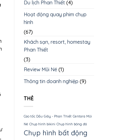
Du lịch Phan Thiết
(4)
a
Hoạt động quay phim chụp
hình
(67)
n
Khách sạn, resort, homestay
n
Phan Thiết
(3)
Review Mũi Né
(1)
Thông tin doanh nghiệp
(9)
õ
THẺ
Cao tốc Dầu Giây - Phan Thiết
Centara Mũi
Né
Chụp hình bikini
Chụp hình bóng đá
ư
Chụp hình bất động
,