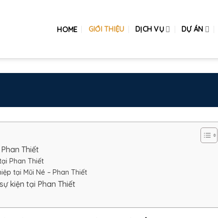
GIỚI THIỆU
DỊCH VỤ
DỰ ÁN
HOME
 Phan Thiết
tại Phan Thiết
ệp tại Mũi Né – Phan Thiết
ự kiện tại Phan Thiết