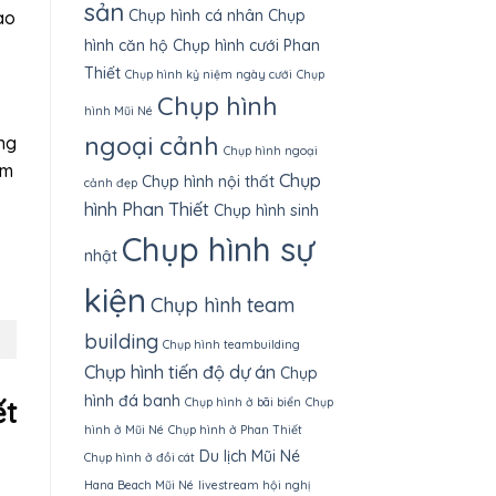
sản
Chụp hình cá nhân
Chụp
ao
hình căn hộ
Chụp hình cưới Phan
Thiết
Chụp hình kỷ niệm ngày cưới
Chụp
Chụp hình
hình Mũi Né
ngoại cảnh
ng
Chụp hình ngoại
im
Chụp
Chụp hình nội thất
cảnh đẹp
hình Phan Thiết
Chụp hình sinh
Chụp hình sự
nhật
kiện
Chụp hình team
building
Chụp hình teambuilding
Chụp hình tiến độ dự án
Chụp
hình đá banh
Chụp hình ở bãi biển
Chụp
ết
hình ở Mũi Né
Chụp hình ở Phan Thiết
Du lịch Mũi Né
Chụp hình ở đồi cát
Hana Beach Mũi Né
livestream hội nghị