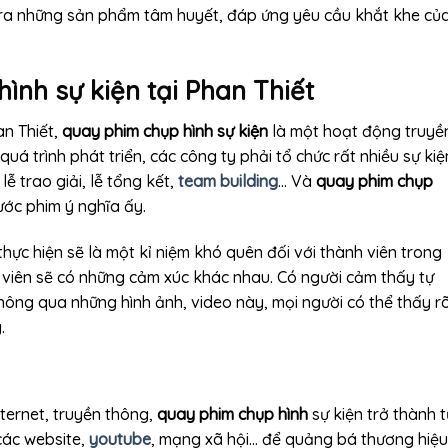
ra những sản phẩm tâm huyết, đáp ứng yêu cầu khắt khe củ
ình sự kiện tại Phan Thiết
an Thiết,
quay phim chụp hình sự kiện
là một hoạt động truyề
quá trình phát triển, các công ty phải tổ chức rất nhiều sự kiệ
lễ trao giải, lễ tổng kết,
team building
… Và
quay phim chụp
ước phim ý nghĩa ấy.
thực hiện sẽ là một kỉ niệm khó quên đối với thành viên trong
ân viên sẽ có những cảm xúc khác nhau. Có người cảm thấy tự
ông qua những hình ảnh, video này, mọi người có thể thấy r
.
nternet, truyền thông,
quay phim chụp hình
sự kiện trở thành t
các website,
youtube
, mạng xã hội… để quảng bá thương hiệu