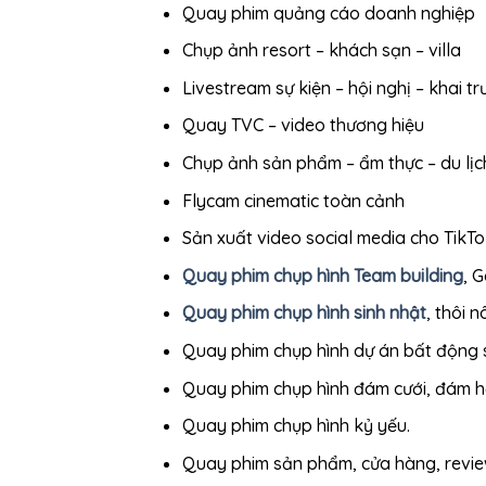
Quay phim quảng cáo doanh nghiệp
Chụp ảnh resort – khách sạn – villa
Livestream sự kiện – hội nghị – khai t
Quay TVC – video thương hiệu
Chụp ảnh sản phẩm – ẩm thực – du lịc
Flycam cinematic toàn cảnh
Sản xuất video social media cho TikT
Quay phim chụp hình
Team building
, G
Quay phim chụp hình
sinh n
hật
, thôi n
Quay phim chụp hình dự án bất động 
Quay phim chụp hình đám cưới, đám hỏi
Quay phim chụp hình kỷ yếu.
Quay phim sản phẩm, cửa hàng, revi