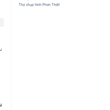
Thợ chụp hình Phan Thiết
u
ay