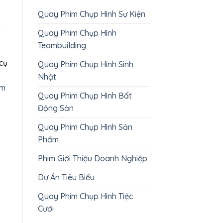
Quay Phim Chụp Hình Sự Kiện
–
Quay Phim Chụp Hình
Teambuilding
 cụ
Quay Phim Chụp Hình Sinh
Nhật
am
Quay Phim Chụp Hình Bất
Động Sản
Quay Phim Chụp Hình Sản
Phẩm
Phim Giới Thiệu Doanh Nghiệp
Dự Án Tiêu Biểu
Chụp hình căn hộ
Ocean Vista – Căn 3
Quay Phim Chụp Hình Tiệc
phòng ngủ và studio
Cưới
Sky Media thực hiện gói