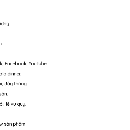
rương
h
ok, Facebook, YouTube
ala dinner.
ôi, đầy tháng.
sản.
, lễ vu quy.
ew sản phẩm