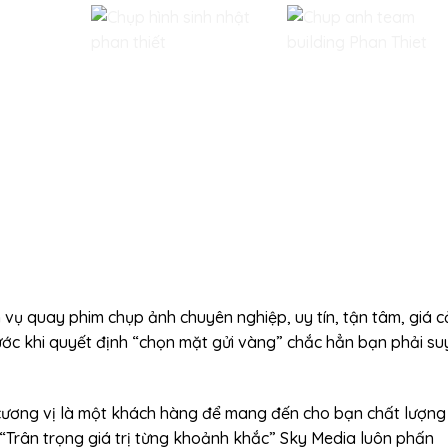
h vụ quay phim chụp ảnh chuyên nghiệp, uy tín, tận tâm, giá c
rước khi quyết định “chọn mặt gửi vàng” chắc hẳn bạn phải su
 cương vị là một khách hàng để mang đến cho bạn chất lượng
 “Trân trọng giá trị từng khoảnh khắc” Sky Media luôn phấn