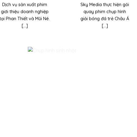
Dịch vụ sản xuất phim
Sky Media thực hiện gói
giới thiệu doanh nghiệp
quay phim chụp hình
tại Phan Thiết và Mũi Né.
giải bóng đá trẻ Châu Á
[...]
[...]