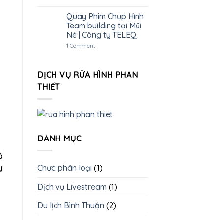
Quay Phim Chụp Hình
Team building tại Mũi
Né | Công ty TELEQ
1
Comment
DỊCH VỤ RỬA HÌNH PHAN
THIẾT
DANH MỤC
ả
y
Chưa phân loại
(1)
Dịch vụ Livestream
(1)
Du lịch Bình Thuận
(2)