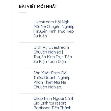
chụp hình căn hộ Ocean
BÀI VIẾT MỚI NHẤT
Vista Mũi Né, Phan Thiết.
[...]
Livestream Hội Nghị
Mũi Né Chuyên Nghiệp
| Truyền Hình Trực Tiếp
Sự Kiện
Dịch Vụ Livestream
Chuyên Nghiệp |
Truyền Hình Trực Tiếp
Sự Kiện Toàn Diện
Sản Xuất Phim Giới
Thiệu Doanh Nghiệp
Phan Thiết Mũi Né
Chuyên Nghiệp.
Chụp Hình Ngoại Cảnh
Gia Đình tại resort
Radisson Tiến Thành