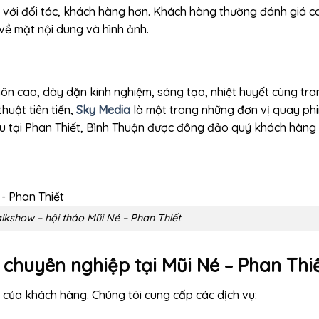
n với đối tác, khách hàng hơn. Khách hàng thường đánh giá c
về mặt nội dung và hình ảnh.
môn cao, dày dặn kinh nghiệm, sáng tạo, nhiệt huyết cùng tra
huật tiên tiến,
Sky Media
là một trong những đơn vị quay ph
u tại Phan Thiết, Bình Thuận được đông đảo quý khách hàng
lkshow – hội thảo Mũi Né – Phan Thiết
chuyên nghiệp tại Mũi Né – Phan Thi
của khách hàng. Chúng tôi cung cấp các dịch vụ: