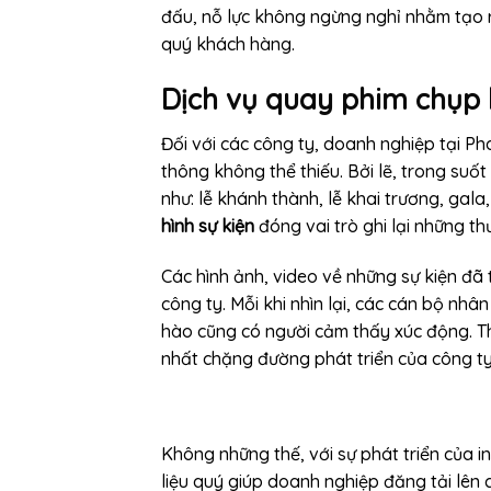
đấu, nỗ lực không ngừng nghỉ nhằm tạo 
quý khách hàng.
Dịch vụ quay phim chụp h
Đối với các công ty, doanh nghiệp tại Ph
thông không thể thiếu. Bởi lẽ, trong suốt 
như: lễ khánh thành, lễ khai trương, gala, 
hình sự kiện
đóng vai trò ghi lại những th
Các hình ảnh, video về những sự kiện đã 
công ty. Mỗi khi nhìn lại, các cán bộ nh
hào cũng có người cảm thấy xúc động. Th
nhất chặng đường phát triển của công ty
Không những thế, với sự phát triển của i
liệu quý giúp doanh nghiệp đăng tải lên 