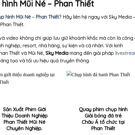
hình Mũi Né – Phan Thiết
p hình Mũi Né – Phan Thiết
? Hãy liên hệ ngay với Sky Media 
Phan Thiết.
 và video không chỉ giúp lưu giữ khoảnh khắc mà còn là công
nghiệp, resort, nhà hàng, sự kiện và cá nhân. Với kinh
han Thiết
và
Mũi Né
,
Sky Media
mang đến giải pháp
livestre
áng tạo và tối ưu hiệu quả truyền thông.
Sản Xuất Phim Giới
Quay phim chụp hình
Thiệu Doanh Nghiệp
Giải bóng đá trẻ
Phan Thiết Mũi Né
Châu Á tổ chức tại
Chuyên Nghiệp.
Phan Thiết