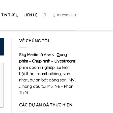
TIN TỨC
LIÊN HỆ
0932019901
VỀ CHÚNG TÔI
Sky Media
là đơn vị
Quay
phim
–
Chụp hình
–
Livestream
:
phim doanh nghiệp, sự kiện,
hội thảo, teambuilding, sinh
nhật, dự án bất động sản, MV,
… hàng đầu tại Mũi Né – Phan
Thiết.
CÁC DỰ ÁN ĐÃ THỰC HIỆN