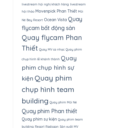
livestream hội nghị khách hàng
livestream
Movenpick Phan Thiết
hội thảo
Mũi
Quay
Ocean Vista
Né Bay Resort
flycam bất động sản
Quay flycam Phan
Thiết
Quay MV ca nhạc
Quay phim
Quay
chụp hình lễ khánh thành
phim chụp hình sự
Quay phim
kiện
chụp hình team
building
Quay phim Mũi Né
Quay phim Phan thiết
Quay phim sự kiện
Quay phim team
building
Resort Radisson
Sản xuất MV