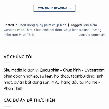
CONTINUE READING
→
Posted in
Hoạt động quay phim chụp hình
|
Tagged
Bảo hiểm
Generali Phan Thiết
,
Chụp hình hội thảo
,
Chụp hình sự kiện
,
Trường
mầm non Phan Thiết
Leave a comment
VỀ CHÚNG TÔI
Sky Media
là đơn vị
Quay phim
–
Chụp hình
–
Livestream
:
phim doanh nghiệp, sự kiện, hội thảo, teambuilding, sinh
nhật, dự án bất động sản, MV,… hàng đầu tại Mũi Né –
Phan Thiết.
CÁC DỰ ÁN ĐÃ THỰC HIỆN