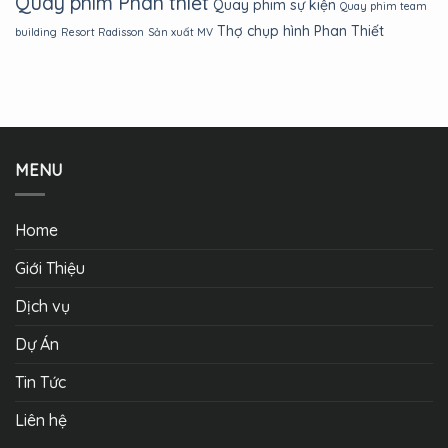
Quay phim Phan thiết
Quay phim sự kiện
Quay phim team
Thợ chụp hình Phan Thiết
building
Resort Radisson
Sản xuất MV
MENU
Home
Giới Thiệu
Dịch vụ
Dự Án
Tin Tức
Liên hệ