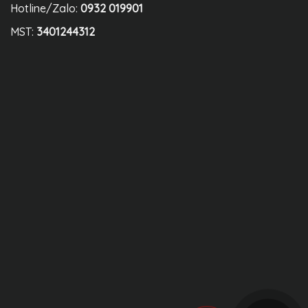
Hotline/Zalo:
0932 019901
MST:
3401244312