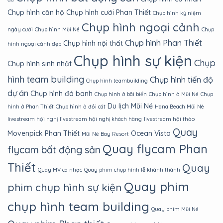
Chụp hình căn hộ
Chụp hình cưới Phan Thiết
Chụp hình kỷ niệm
Chụp hình ngoại cảnh
ngày cưới
Chụp hình Mũi Né
Chụp
Chụp hình Phan Thiết
Chụp hình nội thất
hình ngoại cảnh đẹp
Chụp hình sự kiện
Chụp
Chụp hình sinh nhật
hình team building
Chụp hình tiến độ
Chụp hình teambuilding
dự án
Chụp hình đá banh
Chụp hình ở bãi biển
Chụp hình ở Mũi Né
Chụp
Du lịch Mũi Né
hình ở Phan Thiết
Chụp hình ở đồi cát
Hana Beach Mũi Né
livestream hội nghị
livestream hội nghị khách hàng
livestream hội thảo
Quay
Movenpick Phan Thiết
Ocean Vista
Mũi Né Bay Resort
Quay flycam Phan
flycam bất động sản
Thiết
Quay
Quay MV ca nhạc
Quay phim chụp hình lễ khánh thành
Quay phim
phim chụp hình sự kiện
chụp hình team building
Quay phim Mũi Né