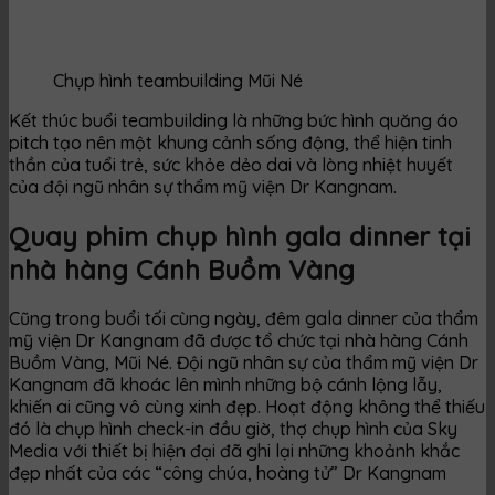
Chụp hình teambuilding Mũi Né
Kết thúc buổi teambuilding là những bức hình quăng áo
pitch tạo nên một khung cảnh sống động, thể hiện tinh
thần của tuổi trẻ, sức khỏe dẻo dai và lòng nhiệt huyết
của đội ngũ nhân sự thẩm mỹ viện Dr Kangnam.
Quay phim chụp hình gala dinner tại
nhà hàng Cánh Buồm Vàng
Cũng trong buổi tối cùng ngày, đêm gala dinner của thẩm
mỹ viện Dr Kangnam đã được tổ chức tại nhà hàng Cánh
Buồm Vàng, Mũi Né. Đội ngũ nhân sự của thẩm mỹ viện Dr
Kangnam đã khoác lên mình những bộ cánh lộng lẫy,
khiến ai cũng vô cùng xinh đẹp. Hoạt động không thể thiếu
đó là chụp hình check-in đầu giờ, thợ chụp hình của Sky
Media với thiết bị hiện đại đã ghi lại những khoảnh khắc
đẹp nhất của các “công chúa, hoàng tử” Dr Kangnam