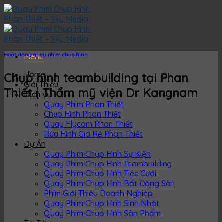
Skip
to
content
Hoạt động quay phim chụp hình
Menu
Home
Chụp hình teambuilding tại Phan
Giới Thiệu
Thiết | Thẩm mỹ viện Dr Kangnam
Dịch vụ
Quay Phim Phan Thiết
Chụp Hình Phan Thiết
Quay Flycam Phan Thiết
Rửa Hình Giá Rẻ Phan Thiết
Dự Án
Quay Phim Chụp Hình Sự Kiện
Quay Phim Chụp Hình Teambuilding
Quay Phim Chụp Hình Tiệc Cưới
Quay Phim Chụp Hình Bất Động Sản
Phim Giới Thiệu Doanh Nghiệp
Quay Phim Chụp Hình Sinh Nhật
Quay Phim Chụp Hình Sản Phẩm