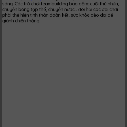
sáng. Các trò chơi teambuilding bao gồm: cưỡi thú nhún,
chuyền bóng tập thể, chuyền nước… đòi hỏi các đội chơi
phải thể hiện tinh thần đoàn kết, sức khỏe dẻo dai để
giành chiến thắng.