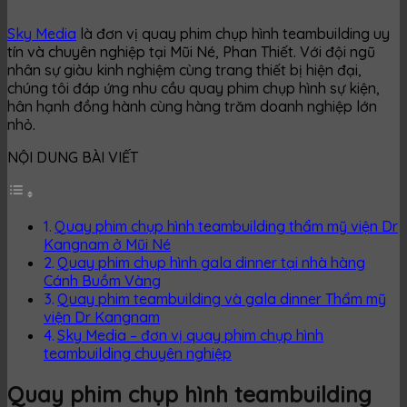
Sky Media
là đơn vị quay phim chụp hình teambuilding uy
tín và chuyên nghiệp tại Mũi Né, Phan Thiết. Với đội ngũ
nhân sự giàu kinh nghiệm cùng trang thiết bị hiện đại,
chúng tôi đáp ứng nhu cầu quay phim chụp hình sự kiện,
hân hạnh đồng hành cùng hàng trăm doanh nghiệp lớn
nhỏ.
NỘI DUNG BÀI VIẾT
Quay phim chụp hình teambuilding thẩm mỹ viện Dr
Kangnam ở Mũi Né
Quay phim chụp hình gala dinner tại nhà hàng
Cánh Buồm Vàng
Quay phim teambuilding và gala dinner Thẩm mỹ
viện Dr Kangnam
Sky Media – đơn vị quay phim chụp hình
teambuilding chuyên nghiệp
Quay phim chụp hình teambuilding