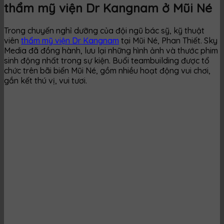
thẩm mỹ viện Dr Kangnam ở Mũi Né
Trong chuyến nghỉ dưỡng của đội ngũ bác sỹ, kỹ thuật
viên
thẩm mỹ viện Dr Kangnam
tại Mũi Né, Phan Thiết. Sky
Media đã đồng hành, lưu lại những hình ảnh và thước phim
sinh động nhất trong sự kiện. Buổi teambuilding được tổ
chức trên bãi biển Mũi Né, gồm nhiều hoạt động vui chơi,
gắn kết thú vị, vui tươi.