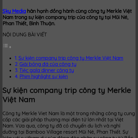
Sky Media
hân hạnh đồng hành cùng công ty Merkle Việt
Nam trong sự kiện company trip của công ty tại Mũi Né,
Phan Thiết, Bình Thuận.
NỘI DUNG BÀI VIẾT
Sự kiện company trip công ty Merkle Việt Nam
Giải bóng đá của công ty
Tiệc gala dinner công ty
Phim highlight sự kiện
Sự kiện company trip công ty Merkle
Việt Nam
Công ty Merkle Viet Nam là một trong những công ty cung
cấp các giải pháp thương mại điện tử lớn nhất tại Việt
Nam. Vừa qua, công ty đã có chuyến du lịch và nghỉ
dưỡng tại Bamboo Village resort Mũi Né, Phan Thiết. Sự
kiện với sự tham dự của đông đảo nhân sự công ty từ Bắc