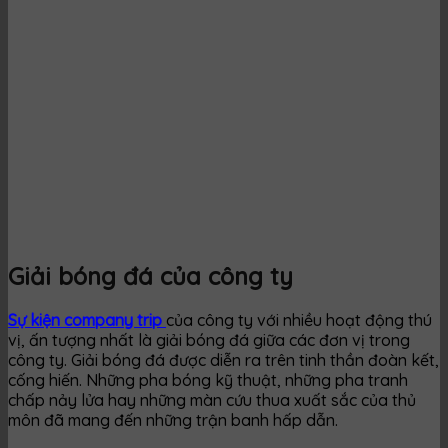
Giải bóng đá của công ty
Sự kiện company trip
của công ty với nhiều hoạt động thú
vị, ấn tượng nhất là giải bóng đá giữa các đơn vị trong
công ty. Giải bóng đá được diễn ra trên tinh thần đoàn kết,
cống hiến. Những pha bóng kỹ thuật, những pha tranh
chấp nảy lửa hay những màn cứu thua xuất sắc của thủ
môn đã mang đến những trận banh hấp dẫn.