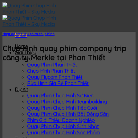
Skip
to
content
Hoạt động quay phim chụp hình
Menu
Home
Chụp hình quay phim company trip
Giới Thiệu
công ty Merkle tại Phan Thiết
Dịch vụ
Quay Phim Phan Thiết
Chụp Hình Phan Thiết
Quay Flycam Phan Thiết
Rửa Hình Giá Rẻ Phan Thiết
Dự Án
Quay Phim Chụp Hình Sự Kiện
Quay Phim Chụp Hình Teambuilding
Quay Phim Chụp Hình Tiệc Cưới
Quay Phim Chụp Hình Bất Động Sản
Phim Giới Thiệu Doanh Nghiệp
Quay Phim Chụp Hình Sinh Nhật
Quay Phim Chụp Hình Sản Phẩm