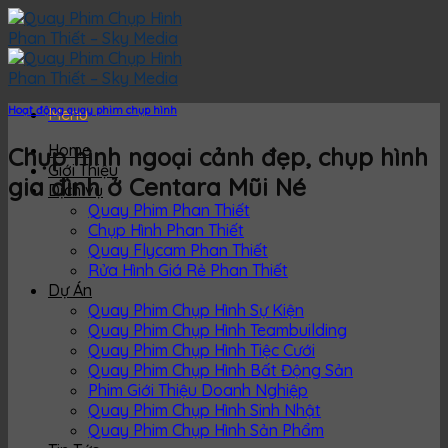
Skip
to
content
Hoạt động quay phim chụp hình
Menu
Home
Chụp hình ngoại cảnh đẹp, chụp hình
Giới Thiệu
gia đình ở Centara Mũi Né
Dịch vụ
Quay Phim Phan Thiết
Chụp Hình Phan Thiết
Quay Flycam Phan Thiết
Rửa Hình Giá Rẻ Phan Thiết
Dự Án
Quay Phim Chụp Hình Sự Kiện
Quay Phim Chụp Hình Teambuilding
Quay Phim Chụp Hình Tiệc Cưới
Quay Phim Chụp Hình Bất Động Sản
Phim Giới Thiệu Doanh Nghiệp
Quay Phim Chụp Hình Sinh Nhật
Quay Phim Chụp Hình Sản Phẩm