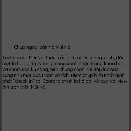
Chụp ngoại cảnh ở Mũi Né
Tại Centara Mũi Né được trồng rất nhiều mảng xanh, đặc
biệt là hoa giấy. Những mảng xanh được trồng khoa học
và chăm sóc kỹ càng, nên khung cảnh nơi đây lúc nào
cũng như một bức tranh cổ tích. Điểm chụp hình nhất định
phải “check-in” tại Centara chính là hồ bơi vô cực, với view
ôm trọn biển Mũi Né.