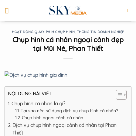
Skip
to
content
HOẠT ĐỘNG QUAY PHIM CHỤP HÌNH
,
THÔNG TIN DOANH NGHIỆP
Chụp hình cá nhân ngoại cảnh đẹp
tại Mũi Né, Phan Thiết
NỘI DUNG BÀI VIẾT
Chụp hình cá nhân là gì?
Tại sao nên sử dụng dịch vụ chụp hình cá nhân?
Chụp hình ngoại cảnh cá nhân
Dịch vụ chụp hình ngoại cảnh cá nhân tại Phan
Thiết