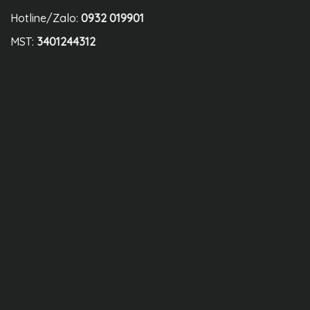
Hotline/Zalo:
0932 019901
MST:
3401244312