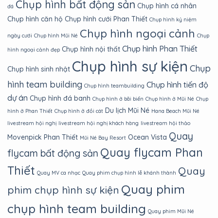
Chụp hình bất động sản
Chụp hình cá nhân
đá
Chụp hình căn hộ
Chụp hình cưới Phan Thiết
Chụp hình kỷ niệm
Chụp hình ngoại cảnh
ngày cưới
Chụp hình Mũi Né
Chụp
Chụp hình Phan Thiết
Chụp hình nội thất
hình ngoại cảnh đẹp
Chụp hình sự kiện
Chụp
Chụp hình sinh nhật
hình team building
Chụp hình tiến độ
Chụp hình teambuilding
dự án
Chụp hình đá banh
Chụp hình ở bãi biển
Chụp hình ở Mũi Né
Chụp
Du lịch Mũi Né
hình ở Phan Thiết
Chụp hình ở đồi cát
Hana Beach Mũi Né
livestream hội nghị
livestream hội nghị khách hàng
livestream hội thảo
Quay
Movenpick Phan Thiết
Ocean Vista
Mũi Né Bay Resort
Quay flycam Phan
flycam bất động sản
Thiết
Quay
Quay MV ca nhạc
Quay phim chụp hình lễ khánh thành
Quay phim
phim chụp hình sự kiện
chụp hình team building
Quay phim Mũi Né