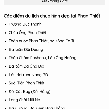
Mơ Hoang Cafe
Các điểm du lịch chụp hình đẹp tại Phan Thiết
Trường Dục Thanh
Chùa Ông Phan Thiết
Tháp nước Phan Thiết, bờ sông Cà Ty
Bãi biển Đồi Dương
Tháp Chăm Poshanu, Lầu Ông Hoàng
Bãi tắm Đá Ông Địa
Lâu đài rượu vang RĐ
Suối Tiên Phan Thiết
Đồi Cát Bay (Đồi Hồng)
Làng Chài Mũi Né
Bàu Trắng, Bàu Sen Hòa Thắng