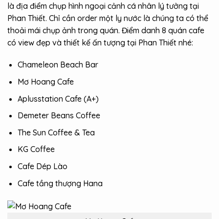
là địa điểm chụp hình ngoại cảnh cá nhân lý tưởng tại
Phan Thiết. Chỉ cần order một ly nước là chúng ta có thể
thoải mái chụp ảnh trong quán. Điểm danh 8 quán cafe
có view đẹp và thiết kế ấn tượng tại Phan Thiết nhé:
Chameleon Beach Bar
Mơ Hoang Cafe
Aplusstation Cafe (A+)
Demeter Beans Coffee
The Sun Coffee & Tea
KG Coffee
Cafe Dép Lào
Cafe tầng thượng Hana