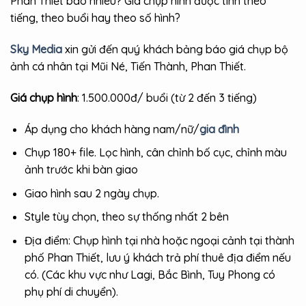
Phan Thiết bao nhiêu? Giá chụp hình được tính theo
tiếng, theo buổi hay theo số hình?
Sky Media
xin gửi đến quý khách bảng báo giá chụp bộ
ảnh cá nhân tại Mũi Né, Tiến Thành, Phan Thiết.
Giá chụp hình
: 1.500.000đ/ buổi (từ 2 đến 3 tiếng)
Áp dụng cho khách hàng nam/nữ/
gia đình
Chụp 180+ file. Lọc hình, cân chỉnh bố cục, chỉnh màu
ảnh trước khi bàn giao
Giao hình sau 2 ngày chụp.
Style tùy chọn, theo sự thống nhất 2 bên
Địa điểm: Chụp hình tại nhà hoặc ngoại cảnh tại thành
phố Phan Thiết, lưu ý khách trả phí thuê địa điểm nếu
có. (Các khu vực như Lagi, Bắc Bình, Tuy Phong có
phụ phí di chuyển).